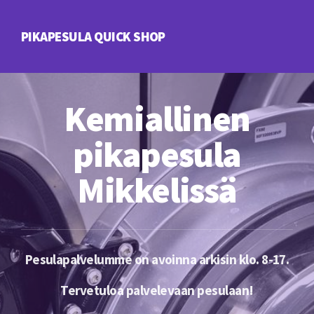
PIKAPESULA QUICK SHOP
Kemiallinen
pikapesula
Mikkelissä
Pesulapalvelumme on avoinna arkisin klo. 8-17.
Tervetuloa palvelevaan pesulaan!