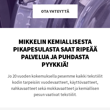
OTA YHTEYTTÄ
MIKKELIN KEMIALLISESTA
PIKAPESULASTA SAAT RIPEÄÄ
PALVELUA JA PUHDASTA
PYYKKIÄ!
Jo 20 vuoden kokemuksella pesemme kaikki tekstiilit
kodin tarpeisiin: vuodevaatteet, käyttövaatteet,
nahkavaatteet sekä mokkavaatteet ja kemiallisen
pesun vaativat tekstiilit.